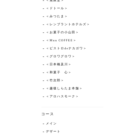
＜無限堂＞
＜ドトール＞
＜みつたま＞
＜レンブラントホテルズ＞
＜お菓子の小山田＞
＜Muu COFFEE＞
＜ビストロdeナカガワ＞
＜グロワグロワ＞
＜日本橋及川＞
＜和菓子 心＞
＜竹次郎＞
＜越後しらたま本舗＞
＜アロハスモーク＞
コース
メイン
デザート