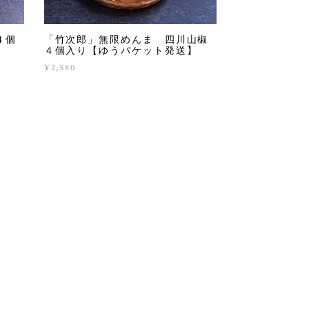
４個
「竹次郎」無限めんま 四川山椒
４個入り【ゆうパケット発送】
¥2,580