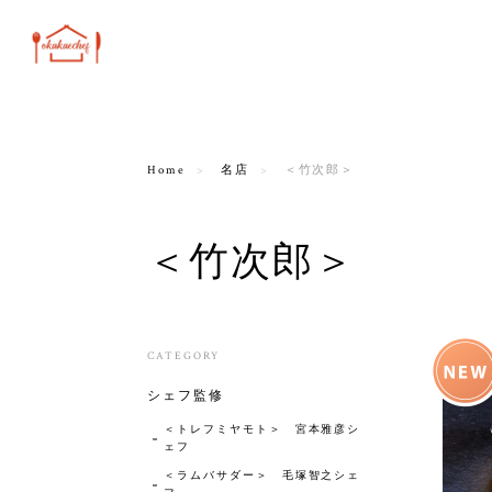
Home
名店
＜竹次郎＞
＜竹次郎＞
CATEGORY
シェフ監修
＜トレフミヤモト＞ 宮本雅彦シ
ェフ
＜ラムバサダー＞ 毛塚智之シェ