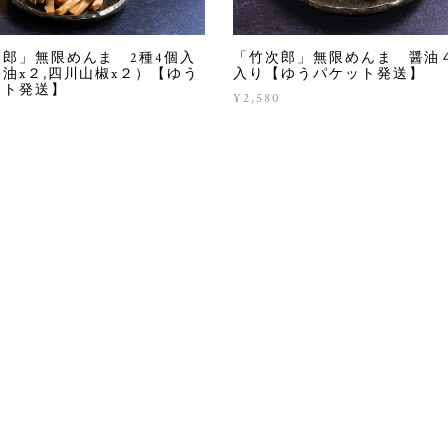
次郎」無限めんま 2種4個入
「竹次郎」無限めんま 醤油
油x２,四川山椒x２）【ゆう
入り【ゆうパケット発送】
ット発送】
¥2,580
0