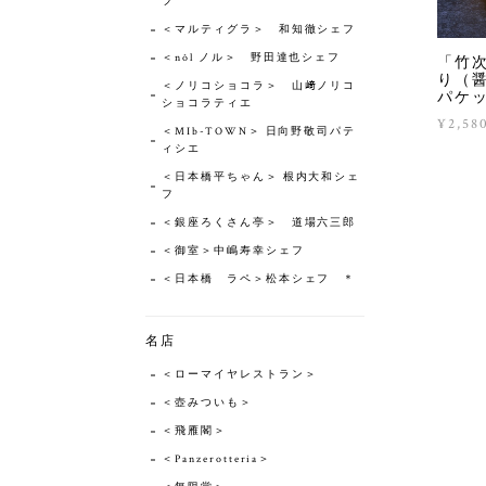
フ
＜マルティグラ＞ 和知徹シェフ
＜nôl ノル＞ 野田達也シェフ
「竹
り（醤
＜ノリコショコラ＞ 山﨑ノリコ
パケ
ショコラティエ
¥2,58
＜MIb-TOWN＞ 日向野敬司パテ
ィシエ
＜日本橋平ちゃん＞ 根内大和シェ
フ
＜銀座ろくさん亭＞ 道場六三郎
＜御室＞中嶋寿幸シェフ
＜日本橋 ラペ＞松本シェフ ＊
名店
＜ローマイヤレストラン＞
＜壺みついも＞
＜飛雁閣＞
＜Panzerotteria＞