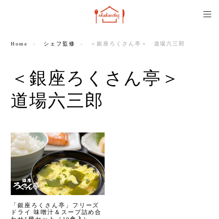
Home
シェフ監修
＜銀座ろくさん亭＞ 道場六三郎
＜銀座ろくさん亭＞
道場六三郎
「銀座ろくさん亭」フリーズ
ドライ 味噌汁＆スープ詰め合