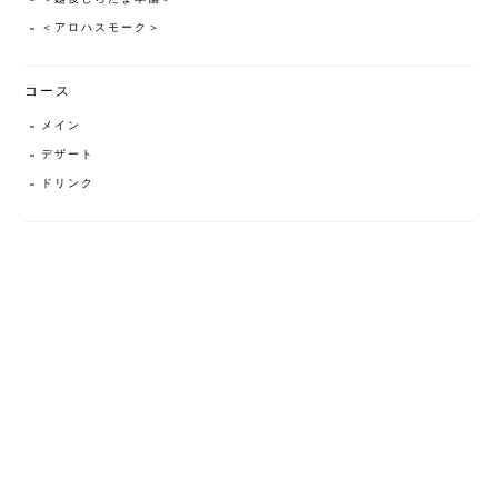
＜アロハスモーク＞
コース
メイン
デザート
ドリンク