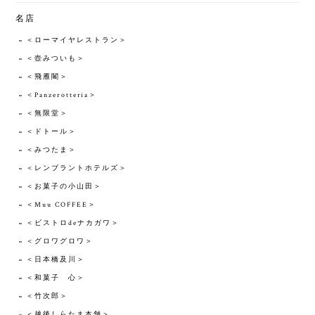
名店
＜ローマイヤレストラン＞
＜壺みついも＞
＜飛雁閣＞
＜Panzerotteria＞
＜無限堂＞
＜ドトール＞
＜みつたま＞
＜レンブラントホテルズ＞
＜お菓子の小山田＞
＜Muu COFFEE＞
＜ビストロdeナカガワ＞
＜グロワグロワ＞
＜日本橋及川＞
＜和菓子 心＞
＜竹次郎＞
＜越後しらたま本舗＞