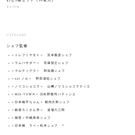
わせ5種セット（30食入）
¥4,998
CATEGORY
シェフ監修
＜トレフミヤモト＞ 宮本雅彦シェフ
＜ラムバサダー＞ 毛塚智之シェフ
＜マルティグラ＞ 和知徹シェフ
＜nôl ノル＞ 野田達也シェフ
＜ノリコショコラ＞ 山﨑ノリコショコラティエ
＜MIb-TOWN＞ 日向野敬司パティシエ
＜日本橋平ちゃん＞ 根内大和シェフ
＜銀座ろくさん亭＞ 道場六三郎
＜御室＞中嶋寿幸シェフ
＜日本橋 ラペ＞松本シェフ ＊