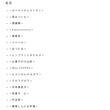
名店
＜ローマイヤレストラン＞
＜壺みついも＞
＜飛雁閣＞
＜Panzerotteria＞
＜無限堂＞
＜ドトール＞
＜みつたま＞
＜レンブラントホテルズ＞
＜お菓子の小山田＞
＜Muu COFFEE＞
＜ビストロdeナカガワ＞
＜グロワグロワ＞
＜日本橋及川＞
＜和菓子 心＞
＜竹次郎＞
＜越後しらたま本舗＞