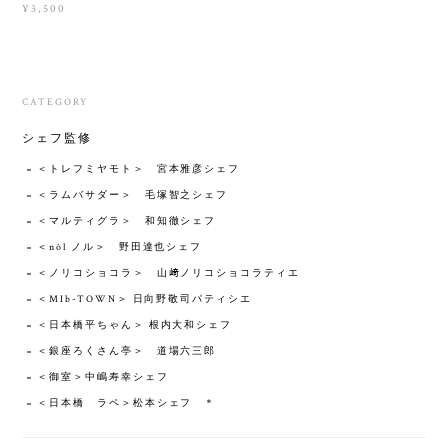
¥3,500
CATEGORY
シェフ監修
＜トレフミヤモト＞ 宮本雅彦シェフ
＜ラムバサダー＞ 毛塚智之シェフ
＜マルティグラ＞ 和知徹シェフ
＜nôl ノル＞ 野田達也シェフ
＜ノリコショコラ＞ 山﨑ノリコショコラティエ
＜MIb-TOWN＞ 日向野敬司パティシエ
＜日本橋平ちゃん＞ 根内大和シェフ
＜銀座ろくさん亭＞ 道場六三郎
＜御室＞中嶋寿幸シェフ
＜日本橋 ラペ＞松本シェフ ＊