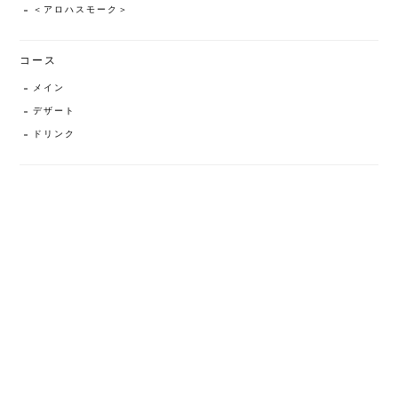
＜アロハスモーク＞
コース
メイン
デザート
ドリンク