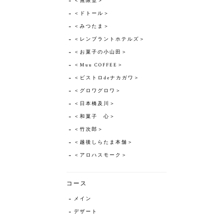
＜無限堂＞
＜ドトール＞
＜みつたま＞
＜レンブラントホテルズ＞
＜お菓子の小山田＞
＜Muu COFFEE＞
＜ビストロdeナカガワ＞
＜グロワグロワ＞
＜日本橋及川＞
＜和菓子 心＞
＜竹次郎＞
＜越後しらたま本舗＞
＜アロハスモーク＞
コース
メイン
デザート