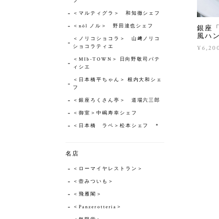
フ
＜マルティグラ＞ 和知徹シェフ
＜nôl ノル＞ 野田達也シェフ
銀座
風ハ
＜ノリコショコラ＞ 山﨑ノリコ
ショコラティエ
¥6,20
＜MIb-TOWN＞ 日向野敬司パテ
ィシエ
＜日本橋平ちゃん＞ 根内大和シェ
フ
＜銀座ろくさん亭＞ 道場六三郎
＜御室＞中嶋寿幸シェフ
＜日本橋 ラペ＞松本シェフ ＊
名店
＜ローマイヤレストラン＞
＜壺みついも＞
＜飛雁閣＞
＜Panzerotteria＞