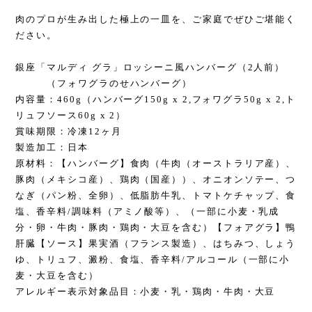
肉のプロが生み出した極上の一皿を、ご家庭でぜひご堪能く
ださい。
銀座「マルディ グラ」ロッシーニ風ハンバーグ（2人前）
（フォワグラのせハンバーグ）
内容量：460g（ハンバーグ150g x 2,フォワグラ50g x 2,ト
リュフソース60g x 2）
賞味期限：冷凍12ヶ月
製造加工：日本
原材料：【ハンバーグ】食肉（牛肉（オーストラリア産）、
豚肉（メキシコ産）、鶏肉（国産））、オニオンソテー、つ
なぎ（パン粉、全卵）、低脂肪牛乳、トマトケチャップ、食
塩、香辛料/調味料（アミノ酸等）、（一部に小麦・乳成
分・卵・牛肉・豚肉・鶏肉・大豆を含む）【フォアグラ】鴨
肝臓【ソース】果実酒（フランス製造）、はちみつ、しょう
ゆ、トリュフ、澱粉、食塩、香辛料/アルコール（一部に小
麦・大豆を含む）
アレルギー表示対象品目：小麦・乳・鶏肉・牛肉・大豆