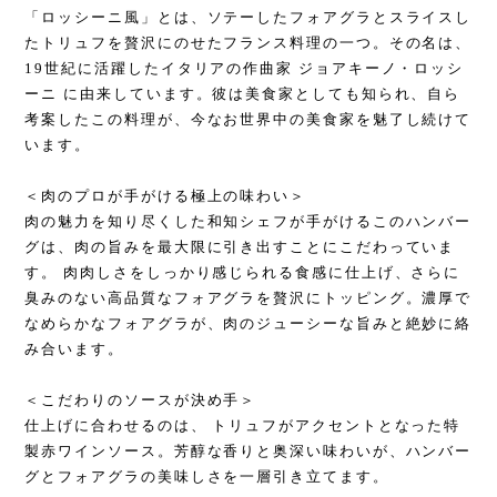
「ロッシーニ風」とは、ソテーしたフォアグラとスライスし
たトリュフを贅沢にのせたフランス料理の一つ。その名は、
19世紀に活躍したイタリアの作曲家 ジョアキーノ・ロッシ
ーニ に由来しています。彼は美食家としても知られ、自ら
考案したこの料理が、今なお世界中の美食家を魅了し続けて
います。
＜肉のプロが手がける極上の味わい＞
肉の魅力を知り尽くした和知シェフが手がけるこのハンバー
グは、肉の旨みを最大限に引き出すことにこだわっていま
す。 肉肉しさをしっかり感じられる食感に仕上げ、さらに
臭みのない高品質なフォアグラを贅沢にトッピング。濃厚で
なめらかなフォアグラが、肉のジューシーな旨みと絶妙に絡
み合います。
＜こだわりのソースが決め手＞
仕上げに合わせるのは、 トリュフがアクセントとなった特
製赤ワインソース。芳醇な香りと奥深い味わいが、ハンバー
グとフォアグラの美味しさを一層引き立てます。