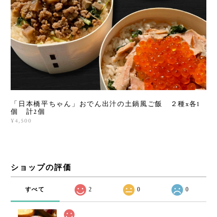
「日本橋平ちゃん」おでん出汁の土鍋風ご飯 ２種x各1
個 計2個
¥4,500
ショップの評価
すべて
2
0
0