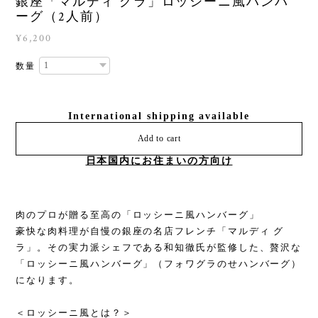
銀座「マルディ グラ」ロッシーニ風ハンバ
ーグ（2人前）
¥6,200
数量
International shipping available
Add to cart
日本国内にお住まいの方向け
肉のプロが贈る至高の「ロッシーニ風ハンバーグ」
豪快な肉料理が自慢の銀座の名店フレンチ「マルディ グ
ラ」。その実力派シェフである和知徹氏が監修した、贅沢な
「ロッシーニ風ハンバーグ」（フォワグラのせハンバーグ）
になります。
＜ロッシーニ風とは？＞