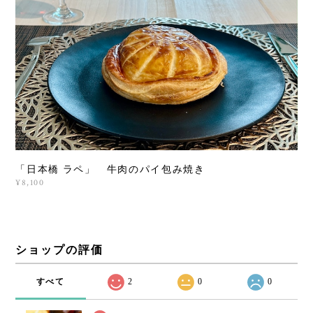
「日本橋 ラペ」 牛肉のパイ包み焼き
¥8,100
ショップの評価
すべて
2
0
0