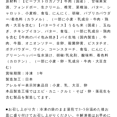
原材料：【ビーフストロガノフ】牛肉（国産）、甘味果実
酒、フォンドボー、生クリーム、椎茸、菜種油、バター、シ
ャロット、小麦粉、食塩、にんにく、胡椒、パプリカパウダ
ー/着色料（カラメル）、（一部に小麦・乳成分・牛肉・鶏
肉・大豆を含む）【バターライス】うるち米（国産）、玉ね
ぎ、チキンブイヨン、バター、食塩、（一部に乳成分・鶏肉
を含む【牛肉のパイ包み焼き】パイ生地（国内製造）、牛
肉、牛脂、オニオンソテー、全卵、殺菌卵黄、ピスタチオ、
ポテパウダー、ワイン、コーンスターチ、食塩、にんにく、
グリーンペッパー塩水漬け、胡椒/乳化剤、酸味料、着色料
（カロテン）、（一部に小麦・卵・乳成分・牛肉・大豆含
む）
賞味期限：冷凍 1年
製造加工：日本
アレルギー表示対象品目：小麦、乳、大豆、卵
本品製造工場ではエビ・カニ・クルミ・そば・卵・落花生を
含む製品を製造してます。
■お召し上がり方：冷凍の袋のまま湯煎で3~5分温めた後お
皿に盛り付けてお召し上がりください。※解凍後はお早めに