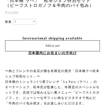
「日本橋 ラペ」 松本シェフ特別セット
（ビーフストロガノフ＆牛肉のパイ包み）
¥13,800
数量
International shipping available
Add to cart
日本国内にお住まいの方向け
〜肉とフレンチの名店が贈る冬限定の贅沢「日本橋ラペ松本
シェフ特別セット」〜
日本橋のミシュラン1つ星フレンチ「La Paix（ラペ）」の
オーナーシェフ、松本氏が監修した、冬限定のスペシャルセ
ットです。店頭では味わえない裏メニュー「ビーフストロガ
ノフ」と、ジューシーな牛フィレ肉をピスタチオで包んだ
「牛肉のパイ包み焼き」をお楽しみいただけます。