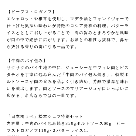
【ビーフストロガノフ】
エシャロットや椎茸を使用し、マデラ酒とフォンドヴォーで
仕上げた奥深い味わいが特徴のロシア発祥の料理。バターラ
イスとともに召し上がることで、肉の旨みとまろやかな風味
が口の中で絶妙に広がります。お酒との相性も抜群で、鼻か
ら抜ける香りの虜になる一品です。
【牛肉のパイ包み】
サクサクのパイ生地の中に、ジューシーな牛フィレ肉とピス
タチオを丁寧に包み込んだ「牛肉のパイ包み焼き」。特製ポ
ルトソースが肉の旨みを品よく引き締め、芳醇で濃厚な味わ
いを演出します。肉とソースのマリアージュが口いっぱいに
広がる、名店ならではの一皿です。
「日本橋ラペ」松本シェフ特別セット
内容量：牛肉のパイ包み焼き350gポルトソース60g ビー
フストロガノフ110g×２バターライス15