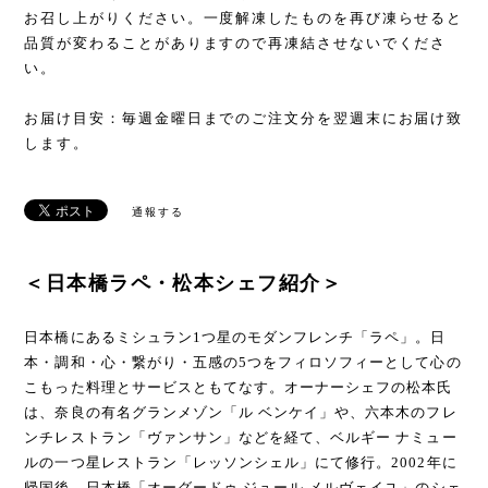
お召し上がりください。一度解凍したものを再び凍らせると
品質が変わることがありますので再凍結させないでくださ
い。
お届け目安：毎週金曜日までのご注文分を翌週末にお届け致
します。
通報する
＜日本橋ラペ・松本シェフ紹介＞
日本橋にあるミシュラン1つ星のモダンフレンチ「ラペ」。日
本・調和・心・繋がり・五感の5つをフィロソフィーとして心の
こもった料理とサービスともてなす。オーナーシェフの松本氏
は、奈良の有名グランメゾン「ル ベンケイ」や、六本木のフレ
ンチレストラン「ヴァンサン」などを経て、ベルギー ナミュー
ルの一つ星レストラン「レッソンシェル」にて修行。2002年に
帰国後、日本橋「オーグードゥ ジュール メルヴェイユ」のシェ