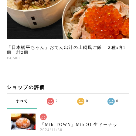
「日本橋平ちゃん」おでん出汁の土鍋風ご飯 ２種x各1
個 計2個
¥4,500
ショップの評価
すべて
2
0
0
「Mib-TOWN」MibDO 生ドーナッツ シュガー（8個セット）
2024/11/30