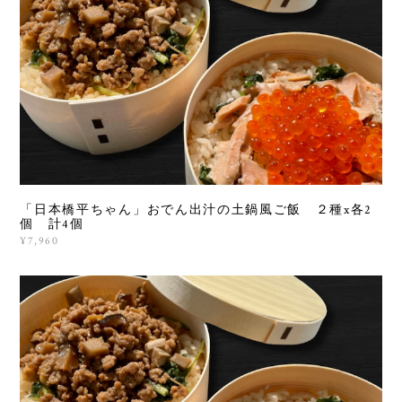
「日本橋平ちゃん」おでん出汁の土鍋風ご飯 ２種x各2
個 計4個
¥7,960