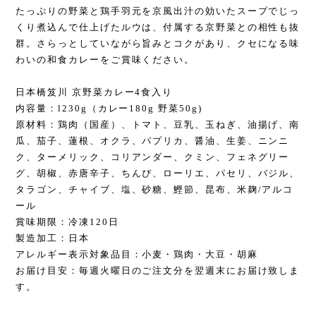
たっぷりの野菜と鶏手羽元を京風出汁の効いたスープでじっ
くり煮込んで仕上げたルウは、付属する京野菜との相性も抜
群。さらっとしていながら旨みとコクがあり、クセになる味
わいの和食カレーをご賞味ください。
日本橋笈川 京野菜カレー4食入り
内容量：l230g（カレー180g 野菜50g)
原材料：鶏肉（国産）、トマト、豆乳、玉ねぎ、油揚げ、南
瓜、茄子、蓮根、オクラ、パプリカ、醤油、生姜、ニンニ
ク、ターメリック、コリアンダー、クミン、フェネグリー
グ、胡椒、赤唐辛子、ちんぴ、ローリエ、パセリ、バジル、
タラゴン、チャイブ、塩、砂糖、鰹節、昆布、米麹/アルコ
ール
賞味期限：冷凍120日
製造加工：日本
アレルギー表示対象品目：小麦・鶏肉・大豆・胡麻
お届け目安：毎週火曜日のご注文分を翌週末にお届け致しま
す。