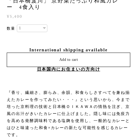
「日本橋笈川」 京野菜たっぷり和風カレ
ー 4食入り
¥5,400
数量
International shipping available
Add to cart
日本国内にお住まいの方向け
『香り、繊細さ、膨らみ、余韻、和食らしさすべてを兼ね揃
えたカレーを作ってみたい・・・』という思いから、今まで
培った京料理の技術と日本橋ＯＩＫＡＷＡの情熱を注ぎ、京
風の出汁がきいたカレーに仕上げました。隠し味には免疫力
を高める発酵調味料である塩麹を使用し、一般的なカレーと
はひと味違った和食×カレーの新たな可能性を感じるカレー
です。